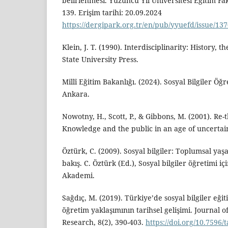
belirlenmesi. Yüzüncü Yıl Üniversitesi Eğitim Fakü
139. Erişim tarihi: 20.09.2024
https://dergipark.org.tr/en/pub/yyuefd/issue/13
Klein, J. T. (1990). Interdisciplinarity: History,
State University Press.
Millî Eğitim Bakanlığı. (2024). Sosyal Bilgiler Öğ
Ankara.
Nowotny, H., Scott, P., & Gibbons, M. (2001). Re-
Knowledge and the public in an age of uncertaint
Öztürk, C. (2009). Sosyal bilgiler: Toplumsal yaş
bakış. C. Öztürk (Ed.), Sosyal bilgiler öğretimi iç
Akademi.
Sağdıç, M. (2019). Türkiye’de sosyal bilgiler eğit
öğretim yaklaşımının tarihsel gelişimi. Journal o
Research, 8(2), 390-403.
https://doi.org/10.7596/