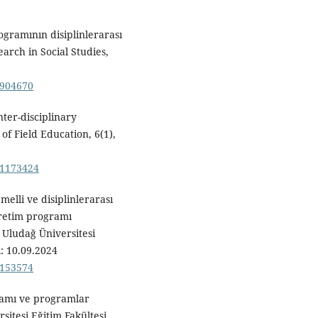
ogramının disiplinlerarası
arch in Social Studies,
e/904670
nter-disciplinary
of Field Education, 6(1),
e/1173424
melli ve disiplinlerarası
ğretim programı
 Uludağ Üniversitesi
i: 10.09.2024
e/153574
vramı ve programlar
itesi Eğitim Fakültesi