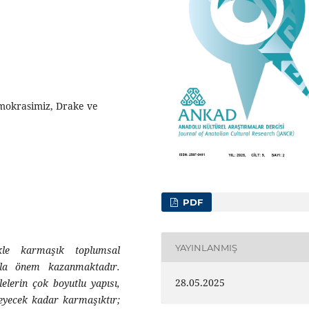
emokrasimiz, Drake ve
PDF
YAYINLANMIŞ
likle karmaşık toplumsal
zla önem kazanmaktadır.
28.05.2025
lerin çok boyutlu yapısı,
emeyecek kadar karmaşıktır;