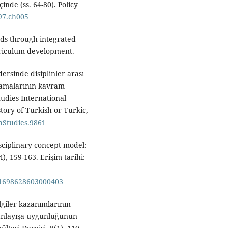
nde (ss. 64-80). Policy
97.ch005
rds through integrated
rriculum development.
dersinde disiplinler arası
ulamalarının kavram
tudies International
tory of Turkish or Turkic,
shStudies.9861
isciplinary concept model:
), 159-163. Erişim tarihi:
001698628603000403
lgiler kazanımlarının
ı anlayışa uygunluğunun