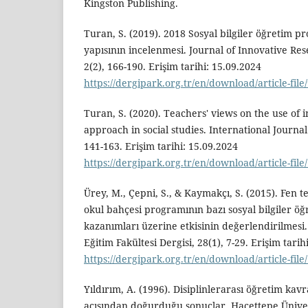
Kingston Publishing.
Turan, S. (2019). 2018 Sosyal bilgiler öğretim pr
yapısının incelenmesi. Journal of Innovative Rese
2(2), 166-190. Erişim tarihi: 15.09.2024
https://dergipark.org.tr/en/download/article-fil
Turan, S. (2020). Teachers' views on the use of i
approach in social studies. International Journal 
141-163. Erişim tarihi: 15.09.2024
https://dergipark.org.tr/en/download/article-fil
Ürey, M., Çepni, S., & Kaymakçı, S. (2015). Fen te
okul bahçesi programının bazı sosyal bilgiler ö
kazanımları üzerine etkisinin değerlendirilmesi.
Eğitim Fakültesi Dergisi, 28(1), 7-29. Erişim tarih
https://dergipark.org.tr/en/download/article-fil
Yıldırım, A. (1996). Disiplinlerarası öğretim ka
açısından doğurduğu sonuçlar. Hacettepe Ünivers