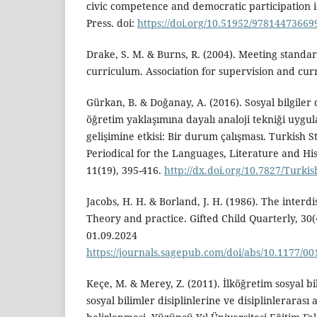
civic competence and democratic participation içi
Press. doi:
https://doi.org/10.51952/97814473669
Drake, S. M. & Burns, R. (2004). Meeting standa
curriculum. Association for supervision and cu
Gürkan, B. & Doğanay, A. (2016). Sosyal bilgiler 
öğretim yaklaşımına dayalı analoji tekniği uyg
gelişimine etkisi: Bir durum çalışması. Turkish S
Periodical for the Languages, Literature and His
11(19), 395-416.
http://dx.doi.org/10.7827/Turki
Jacobs, H. H. & Borland, J. H. (1986). The interd
Theory and practice. Gifted Child Quarterly, 30(4
01.09.2024
https://journals.sagepub.com/doi/abs/10.1177/
Keçe, M. & Merey, Z. (2011). İlköğretim sosyal bi
sosyal bilimler disiplinlerine ve disiplinleraras