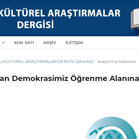
R
SON SAYI
ARŞIV
İLETIŞIM
DOLU KÜLTÜREL ARAŞTIRMALAR DERGISI (ANKAD)
/
Araştırma Makalesi
şayan Demokrasimiz Öğrenme Alanın