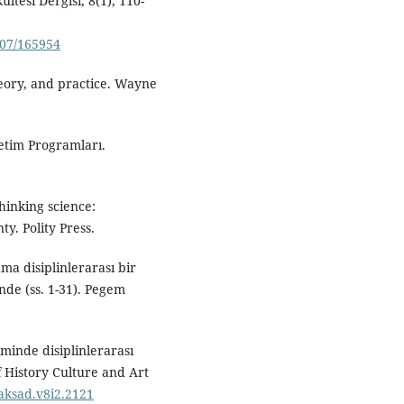
ltesi Dergisi, 8(1), 110-
707/165954
 theory, and practice. Wayne
retim Programları.
thinking science:
y. Polity Press.
ama disiplinlerarası bir
inde (ss. 1-31). Pegem
iminde disiplinlerarası
f History Culture and Art
taksad.v8i2.2121