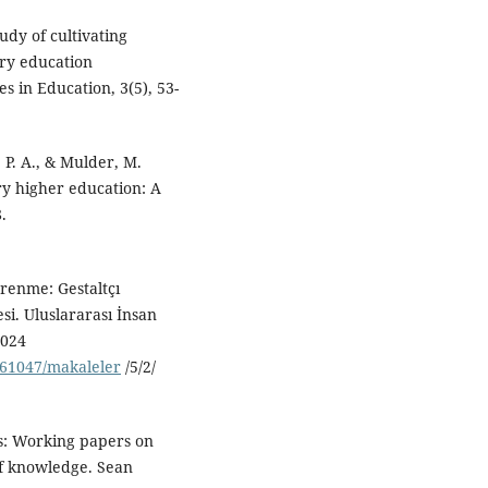
tudy of cultivating
nary education
 in Education, 3(5), 53-
, P. A., & Mulder, M.
ry higher education: A
.
ğrenme: Gestaltçı
si. Uluslararası İnsan
2024
/161047/makaleler
/5/2/
s: Working papers on
 of knowledge. Sean