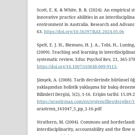
Scott, E. K. & White, B. R. (2024). An empirical s
innovative practice abilities in an interdiscipli
environment in Australia. Research and Advances
63.
https://doi.org/10.56397/RAE.2024.05.06
Spelt, E. J. H., Biemans, H. J. A., Tobi, H., Luning
(2009). Teaching and learning in interdisciplina
systematic review. Educ Psychol Rev, 21, 365-378
https://doi.org/10.1007/s10648-009-9113-
Şimşek, A. (2008). Tarih derslerinde bütünsel ö
yaklaşımdan holistik yaklaşıma bir bakış deneme
Bilimleri Dergisi, 5(2), 1-16. Erişim tarihi: 15.09.
https://arastirmax.com/en/system/files/dergiler
arastrmx_161047_5_pp_1-16.pdf
Strathern, M. (2004). Commons and borderland
interdisciplinarity, accountability and the flow