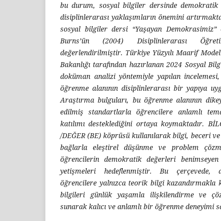
bu durum, sosyal bilgiler dersinde demokratik 
disiplinlerarası yaklaşımların önemini artırmakta
sosyal bilgiler dersi “Yaşayan Demokrasimiz”
Burns’ün (2004) Disiplinlerarası Öğre
değerlendirilmiştir. Türkiye Yüzyılı Maarif Model
Bakanlığı tarafından hazırlanan 2024 Sosyal Bil
doküman analizi yöntemiyle yapılan incelemes
öğrenme alanının disiplinlerarası bir yapıya u
Araştırma bulguları, bu öğrenme alanının dike
edilmiş standartlarla öğrencilere anlamlı te
katılımı desteklediğini ortaya koymaktadır. 
/DEĞER (BE) köprüsü kullanılarak bilgi, beceri v
bağlarla eleştirel düşünme ve problem çözme 
öğrencilerin demokratik değerleri benimseyen
yetişmeleri hedeflenmiştir. Bu çerçevede, di
öğrencilere yalnızca teorik bilgi kazandırmakl
bilgileri günlük yaşamla ilişkilendirme ve çö
sunarak kalıcı ve anlamlı bir öğrenme deneyimi 