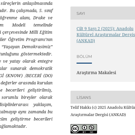
süreçlerin anlaşılmasında
dır. Bu çalışmada, 5. sınıf
SAYI
 öğrenme alanı, Drake ve
tim Modeli temelinde
Cilt 9 Sayı 2 (2025): Anadolu
i çerçevesinde Milli Eğitim
Kültürel Araştırmalar Dergis
giler Öğretim Programı’nın
(ANKAD)
i, “Yaşayan Demokrasimiz”
ygunluğunu göstermektedir.
BÖLÜM
y ve yatay olarak entegre
malar sunarak demokratik
Araştırma Makalesi
BİLGİ (KNOW) /BECERİ (DO)
e değerler arasında kurulan
becerileri geliştirilmiş,
 sorumlu bireyler olarak
LISANS
siplinlerarası yaklaşım,
Telif Hakkı (c) 2025 Anadolu Kültü
a kalmayıp aynı zamanda bu
Araştırmalar Dergisi (ANKAD)
züm geliştirme becerileri
sağlamaktadır.