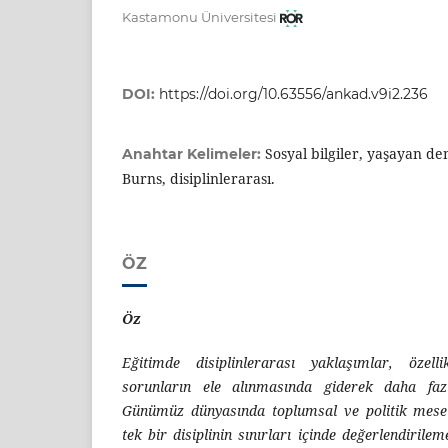
Kastamonu Üniversitesi
DOI:
https://doi.org/10.63556/ankad.v9i2.236
Sosyal bilgiler, yaşayan d
Anahtar Kelimeler:
Burns, disiplinlerarası.
ÖZ
Öz
Eğitimde disiplinlerarası yaklaşımlar, özel
sorunların ele alınmasında giderek daha fa
Günümüz dünyasında toplumsal ve politik mesele
tek bir disiplinin sınırları içinde değerlendiril