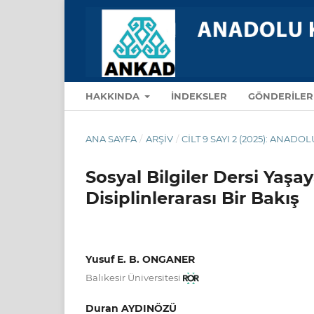
HAKKINDA
İNDEKSLER
GÖNDERILE
ANA SAYFA
/
ARŞIV
/
CILT 9 SAYI 2 (2025): ANA
Sosyal Bilgiler Dersi Ya
Disiplinlerarası Bir Bakış
Yusuf E. B. ONGANER
Balıkesir Üniversitesi
Duran AYDINÖZÜ