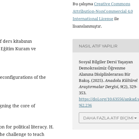
Bu çalışma
Creative Commons
Attribution-NonCommercial 4.0
International License
ile
lisanslanmıştır.
ıf ders kitabının
NASIL ATIF YAPILIR
i. Eğitim Kuram ve
Sosyal Bilgiler Dersi Yaşayan
Demokrasimiz Öğrenme
Alanına Disiplinlerarası Bir
Reconfigurations of the
Bakış. (2025).
Anadolu Kültürel
Araştırmalar Dergisi
,
9
(2), 329-
353.
https://doi.org/10.63556/ankad.
9i2.236
gning the core of
DAHA FAZLA ATIF BIÇIMI
n for political literacy. H.
The challenge to teach