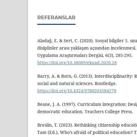
REFERANSLAR
Aladağ, E. & Sert, C. (2020). Sosyal bilgiler 5. sın
disiplinler arası yaklaşım açısından incelenmes
Uygulama Araştırmaları Dergisi, 6(3), 285-295.
https://doi.org/10.38089/ekuad.2020.28
Barry, A. & Born, G. (2013). Interdisciplinarity: 
social and natural sciences. Routledge.
https://doi.org/10.4324/9780203584279
Beane, J. A. (1997). Curriculum integration: Desi
democratic education. Teachers College Press.
Breslin, T. (2023). Rethinking citizenship educatio
Tam (Ed.), Who’s afraid of political education? 