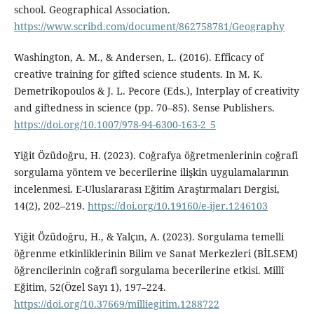
school. Geographical Association.
https://www.scribd.com/document/862758781/Geography
Washington, A. M., & Andersen, L. (2016). Efficacy of
creative training for gifted science students. In M. K.
Demetrikopoulos & J. L. Pecore (Eds.), Interplay of creativity
and giftedness in science (pp. 70–85). Sense Publishers.
https://doi.org/10.1007/978-94-6300-163-2_5
Yiğit Özüdoğru, H. (2023). Coğrafya öğretmenlerinin coğrafi
sorgulama yöntem ve becerilerine ilişkin uygulamalarının
incelenmesi. E-Uluslararası Eğitim Araştırmaları Dergisi,
14(2), 202–219.
https://doi.org/10.19160/e-ijer.1246103
Yiğit Özüdoğru, H., & Yalçın, A. (2023). Sorgulama temelli
öğrenme etkinliklerinin Bilim ve Sanat Merkezleri (BİLSEM)
öğrencilerinin coğrafi sorgulama becerilerine etkisi. Millî
Eğitim, 52(Özel Sayı 1), 197–224.
https://doi.org/10.37669/milliegitim.1288722