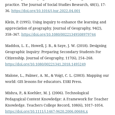
practice. The Journal of Social Studies Research, 48(1), 17-
36.
https://doi.org/10.1016/j.jssr.2022.04.001
Klein, P. (1995). Using inquiry to enhance the learning and
appreciation of geography. Journal of Geography, 94(2),
358–367.
https://doi.org/10.1080/00221349508979744
Maddox, L. E., Howell, J. B., & Saye, J. W. (2018). Designing
Geographic Inquiry: Preparing Secondary Students For
Citizenship. Journal of Geography, 117(6), 254–268.
https://doi.org/10.1080/00221341.2018.1495249
Malone, L., Palmer, A. M., & Voigt, C. L. (2003). Mapping our
world: GIS lessons for educators. ESRI Press.
Mishra, P., & Koehler, M. J. (2006). Technological
Pedagogical Content Knowledge: A Framework for Teacher
Knowledge. Teachers College Record, 108(6), 1017–1054.
https://doi.org/10.1111/j.1467-9620.2006.00684.x