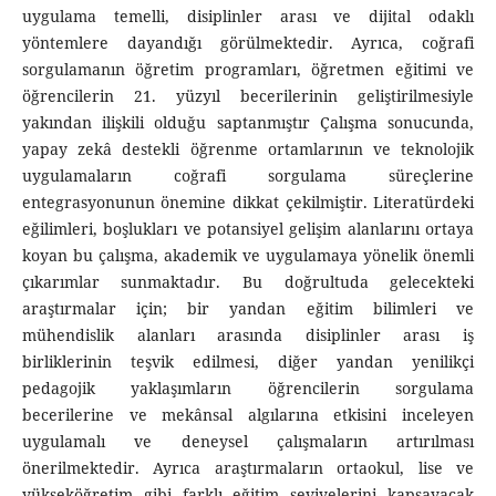
uygulama temelli, disiplinler arası ve dijital odaklı
yöntemlere dayandığı görülmektedir. Ayrıca, coğrafi
sorgulamanın öğretim programları, öğretmen eğitimi ve
öğrencilerin 21. yüzyıl becerilerinin geliştirilmesiyle
yakından ilişkili olduğu saptanmıştır Çalışma sonucunda,
yapay zekâ destekli öğrenme ortamlarının ve teknolojik
uygulamaların coğrafi sorgulama süreçlerine
entegrasyonunun önemine dikkat çekilmiştir. Literatürdeki
eğilimleri, boşlukları ve potansiyel gelişim alanlarını ortaya
koyan bu çalışma, akademik ve uygulamaya yönelik önemli
çıkarımlar sunmaktadır. Bu doğrultuda gelecekteki
araştırmalar için; bir yandan eğitim bilimleri ve
mühendislik alanları arasında disiplinler arası iş
birliklerinin teşvik edilmesi, diğer yandan yenilikçi
pedagojik yaklaşımların öğrencilerin sorgulama
becerilerine ve mekânsal algılarına etkisini inceleyen
uygulamalı ve deneysel çalışmaların artırılması
önerilmektedir. Ayrıca araştırmaların ortaokul, lise ve
yükseköğretim gibi farklı eğitim seviyelerini kapsayacak