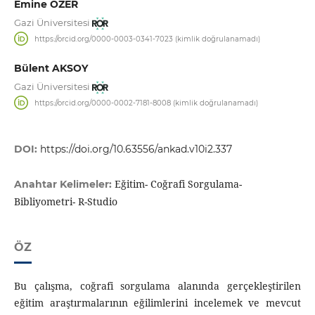
Emine ÖZER
Gazi Üniversitesi
https://orcid.org/0000-0003-0341-7023 (kimlik doğrulanamadı)
Bülent AKSOY
Gazi Üniversitesi
https://orcid.org/0000-0002-7181-8008 (kimlik doğrulanamadı)
DOI:
https://doi.org/10.63556/ankad.v10i2.337
Eğitim- Coğrafi Sorgulama-
Anahtar Kelimeler:
Bibliyometri- R-Studio
ÖZ
Bu çalışma, coğrafi sorgulama alanında gerçekleştirilen
eğitim araştırmalarının eğilimlerini incelemek ve mevcut