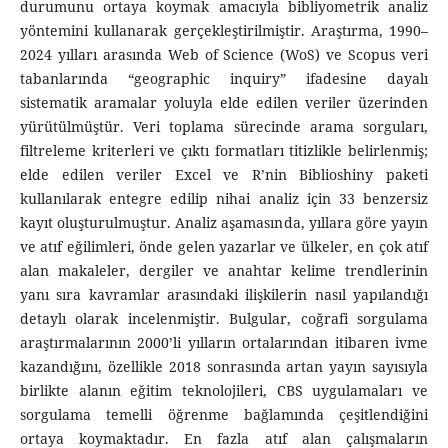
durumunu ortaya koymak amacıyla bibliyometrik analiz
yöntemini kullanarak gerçekleştirilmiştir. Araştırma, 1990–
2024 yılları arasında Web of Science (WoS) ve Scopus veri
tabanlarında “geographic inquiry” ifadesine dayalı
sistematik aramalar yoluyla elde edilen veriler üzerinden
yürütülmüştür. Veri toplama sürecinde arama sorguları,
filtreleme kriterleri ve çıktı formatları titizlikle belirlenmiş;
elde edilen veriler Excel ve R’nin Biblioshiny paketi
kullanılarak entegre edilip nihai analiz için 33 benzersiz
kayıt oluşturulmuştur. Analiz aşamasında, yıllara göre yayın
ve atıf eğilimleri, önde gelen yazarlar ve ülkeler, en çok atıf
alan makaleler, dergiler ve anahtar kelime trendlerinin
yanı sıra kavramlar arasındaki ilişkilerin nasıl yapılandığı
detaylı olarak incelenmiştir. Bulgular, coğrafi sorgulama
araştırmalarının 2000’li yılların ortalarından itibaren ivme
kazandığını, özellikle 2018 sonrasında artan yayın sayısıyla
birlikte alanın eğitim teknolojileri, CBS uygulamaları ve
sorgulama temelli öğrenme bağlamında çeşitlendiğini
ortaya koymaktadır. En fazla atıf alan çalışmaların