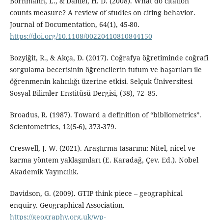
Bornmann, L., & Daniel, H. D. (2008). What do citation
counts measure? A review of studies on citing behavior.
Journal of Documentation, 64(1), 45-80.
https://doi.org/10.1108/00220410810844150
Bozyiğit, R., & Akça, D. (2017). Coğrafya öğretiminde coğrafi
sorgulama becerisinin öğrencilerin tutum ve başarıları ile
öğrenmenin kalıcılığı üzerine etkisi. Selçuk Üniversitesi
Sosyal Bilimler Enstitüsü Dergisi, (38), 72–85.
Broadus, R. (1987). Toward a definition of “bibliometrics”.
Scientometrics, 12(5-6), 373-379.
Creswell, J. W. (2021). Araştırma tasarımı: Nitel, nicel ve
karma yöntem yaklaşımları (E. Karadağ, Çev. Ed.). Nobel
Akademik Yayıncılık.
Davidson, G. (2009). GTIP think piece – geographical
enquiry. Geographical Association.
https://geography.org.uk/wp-