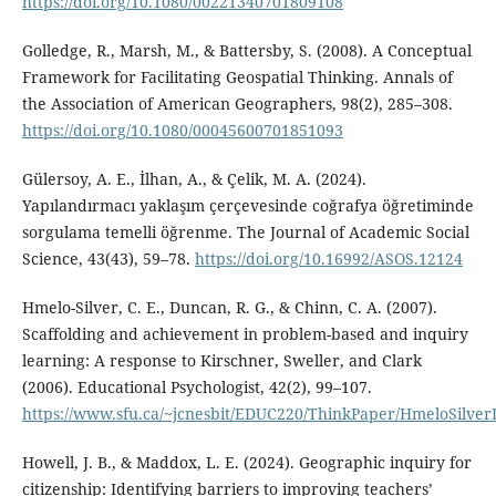
https://doi.org/10.1080/00221340701809108
Golledge, R., Marsh, M., & Battersby, S. (2008). A Conceptual
Framework for Facilitating Geospatial Thinking. Annals of
the Association of American Geographers, 98(2), 285–308.
https://doi.org/10.1080/00045600701851093
Gülersoy, A. E., İlhan, A., & Çelik, M. A. (2024).
Yapılandırmacı yaklaşım çerçevesinde coğrafya öğretiminde
sorgulama temelli öğrenme. The Journal of Academic Social
Science, 43(43), 59–78.
https://doi.org/10.16992/ASOS.12124
Hmelo-Silver, C. E., Duncan, R. G., & Chinn, C. A. (2007).
Scaffolding and achievement in problem-based and inquiry
learning: A response to Kirschner, Sweller, and Clark
(2006). Educational Psychologist, 42(2), 99–107.
https://www.sfu.ca/~jcnesbit/EDUC220/ThinkPaper/HmeloSilve
Howell, J. B., & Maddox, L. E. (2024). Geographic inquiry for
citizenship: Identifying barriers to improving teachers’