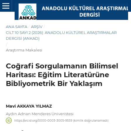
ANA SAYFA
/
ARŞIV
/
CILT 10 SAYI 2 (2026): ANADOLU KÜLTÜREL ARAŞTIRMALAR
DERGISI (ANKAD)
/
Araştırma Makalesi
Coğrafi Sorgulamanın Bilimsel
Haritası: Eğitim Literatürüne
Bibliyometrik Bir Yaklaşım
Mavi AKKAYA YILMAZ
Aydın Adnan Menderes Üniveristesi
https://orcid.org/0000-0003-3005-9559 (kimlik doğrulanamadı)