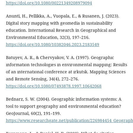
https://doi.org/10.1080/00221349208979094
Anunti, H., Pellikka, A., Vuopala, E., & Rusanen, J. (2023).
Digital story mapping with geomedia in sustainability
education. International Research in Geographical and
Environmental Education, 32(3), 197–216.
https://doi.org/10.1080/10382046.2023.2183549
Batuyev, A. R., & Chervyakov, V. A. (1997). Geographıc
ınformatıon technologıes ın envıronmental mappıng: Results
of an ınternatıonal conference at ırkutsk. Mapping Sciences
and Remote Sensing, 34(4), 272–276.
https://doi.org/10.1080/07493878.1997.10642068
Bednarz, S. W. (2004). Geographic information systems: A
tool to support geography and environmental education?
GeoJournal, 60(2), 191–199.
https://www.researchgate.net/publication/226984454_Geogra