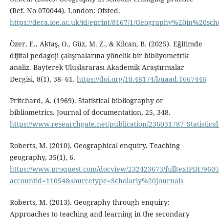
(Ref. No 070044). London: Ofsted.
https://dera.ioe.ac.uk/id/eprint/8167/1/Geography%20in%20
Özer, E., Aktaş, O., Güz, M. Z., & Kılcan, B. (2025). Eğitimde
dijital pedagoji çalışmalarına yönelik bir bibliyometrik
analiz. Bayterek Uluslararası Akademik Araştırmalar
Dergisi, 8(1), 38- 61.
https://doi.org/10.48174/buaad.1667446
Pritchard, A. (1969). Statistical bibliography or
bibliometrics. Journal of documentation, 25, 348.
https://www.researchgate.net/publication/236031787_Statistical
Roberts, M. (2010). Geographical enquiry. Teaching
geography, 35(1), 6.
https://www.proquest.com/docview/232423673/fulltextPDF/96
accountid=11054&sourcetype=Scholarly%20Journals
Roberts, M. (2013). Geography through enquiry:
Approaches to teaching and learning in the secondary