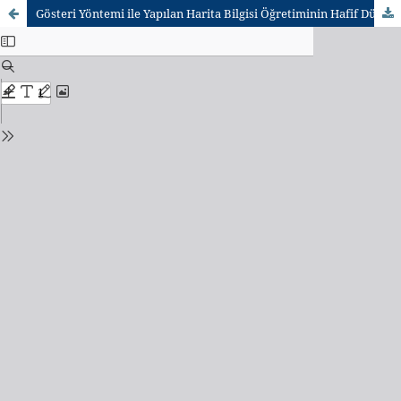
Gösteri Yöntemi ile Yapılan Harita Bilgisi Öğretiminin Hafif Düzeyde Zihinsel Yetersizliği Olan Öğrencilerde Etkililiğinin İncelenmesi