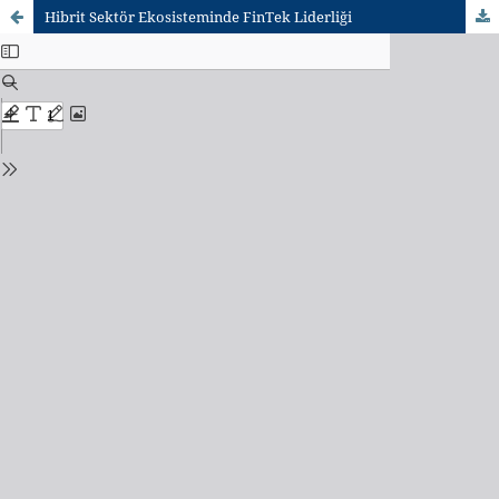
Hibrit Sektör Ekosisteminde FinTek Liderliği