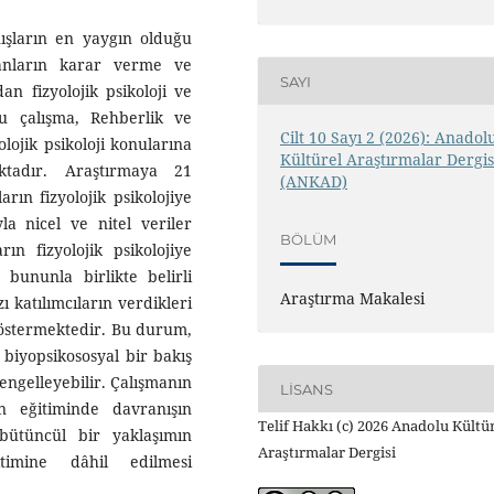
anışların en yaygın olduğu
manların karar verme ve
SAYI
an fizyolojik psikoloji ve
 Bu çalışma, Rehberlik ve
Cilt 10 Sayı 2 (2026): Anadol
olojik psikoloji konularına
Kültürel Araştırmalar Dergis
ktadır. Araştırmaya 21
(ANKAD)
arın fizyolojik psikolojiye
la nicel ve nitel veriler
BÖLÜM
arın fizyolojik psikolojiye
; bununla birlikte belirli
Araştırma Makalesi
ı katılımcıların verdikleri
göstermektedir. Bu durum,
 biyopsikososyal bir bakış
 engelleyebilir. Çalışmanın
LISANS
n eğitiminde davranışın
Telif Hakkı (c) 2026 Anadolu Kültü
 bütüncül bir yaklaşımın
Araştırmalar Dergisi
timine dâhil edilmesi