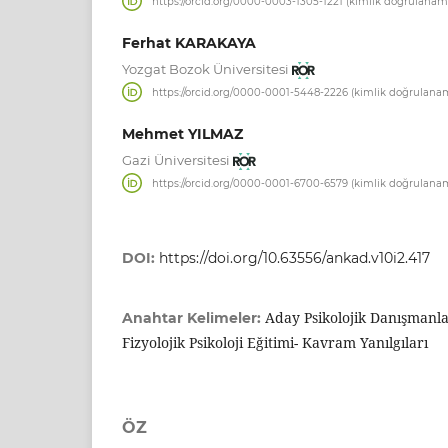
https://orcid.org/0000-0003-1305-1221 (kimlik doğrulanam
Ferhat KARAKAYA
Yozgat Bozok Üniversitesi
https://orcid.org/0000-0001-5448-2226 (kimlik doğrulana
Mehmet YILMAZ
Gazi Üniversitesi
https://orcid.org/0000-0001-6700-6579 (kimlik doğrulana
DOI:
https://doi.org/10.63556/ankad.v10i2.417
Aday Psikolojik Danışmanlar-
Anahtar Kelimeler:
Fizyolojik Psikoloji Eğitimi- Kavram Yanılgıları
ÖZ