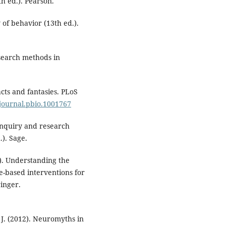
th ed.). Pearson.
y of behavior (13th ed.).
esearch methods in
Facts and fantasies. PLoS
/journal.pbio.1001767
e inquiry and research
). Sage.
1). Understanding the
e-based interventions for
ringer.
, J. (2012). Neuromyths in