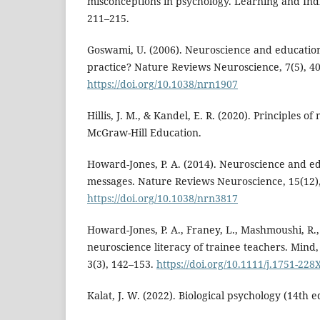
misconceptions in psychology. Learning and Indi
211–215.
Goswami, U. (2006). Neuroscience and educatio
practice? Nature Reviews Neuroscience, 7(5), 4
https://doi.org/10.1038/nrn1907
Hillis, J. M., & Kandel, E. R. (2020). Principles of
McGraw-Hill Education.
Howard-Jones, P. A. (2014). Neuroscience and e
messages. Nature Reviews Neuroscience, 15(12)
https://doi.org/10.1038/nrn3817
Howard-Jones, P. A., Franey, L., Mashmoushi, R., 
neuroscience literacy of trainee teachers. Mind,
3(3), 142–153.
https://doi.org/10.1111/j.1751-228
Kalat, J. W. (2022). Biological psychology (14th 