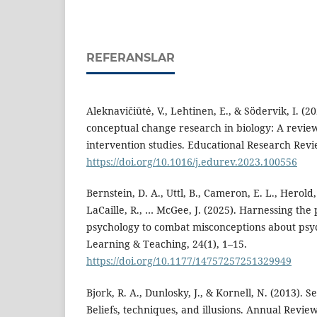
REFERANSLAR
Aleknavičiūtė, V., Lehtinen, E., & Södervik, I. (2
conceptual change research in biology: A revie
intervention studies. Educational Research Revi
https://doi.org/10.1016/j.edurev.2023.100556
Bernstein, D. A., Uttl, B., Cameron, E. L., Herold
LaCaille, R., … McGee, J. (2025). Harnessing the
psychology to combat misconceptions about psy
Learning & Teaching, 24(1), 1–15.
https://doi.org/10.1177/14757257251329949
Bjork, R. A., Dunlosky, J., & Kornell, N. (2013). S
Beliefs, techniques, and illusions. Annual Review