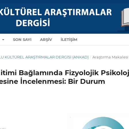
R
SON SAYI
ARŞIV
İLETIŞIM
ADOLU KÜLTÜREL ARAŞTIRMALAR DERGISI (ANKAD)
/
Araştırma Makalesi
itimi Bağlamında Fizyolojik Psikoloj
sine İncelenmesi: Bir Durum