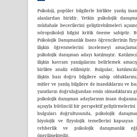
Psikoloji, popüler bilgilerle birlikte yanlış in
alanlardan biridir. Yetkin psikolojik danış
müdahale becerilerini geliştirebilmeleri açısınd
nöropsikoloji bilgisi kritik öneme sahiptir.
Psikolojik Danışmanlık lisans öğrencilerinin fizy
ilişkin öğrenmelerini incelemeyi amaçlama
psikolojik danışman adayı katılmıştır. Katılımcıl
ilişkin kavram yanılgılarını belirlemek amacıy
birlikte analiz edilmiştir. Bulgular, katılımcıl
ilişkin bazı doğru bilgilere sahip olduklarını
mitler ve yanlış bilgilere de inandıklarını ve baz
yanıtların doğruluğundan emin olmadıklarını 
psikolojik danışman adaylarının insan doğasına
açısıyla bütüncül bir perspektif geliştirmelerini
bulguları doğrultusunda, psikolojik danışma
biyolojik ve fizyolojik temellerini kapsayan
rehberlik ve psikolojik danışmanlık eği
önerilmektedir.