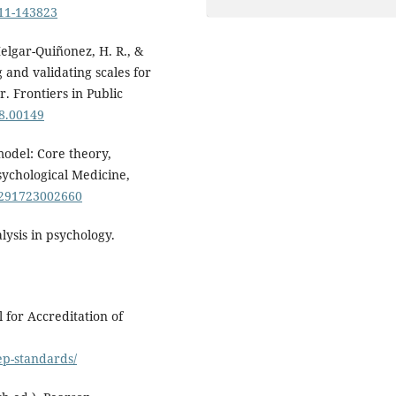
011-143823
 Melgar-Quiñonez, H. R., &
g and validating scales for
. Frontiers in Public
18.00149
model: Core theory,
sychological Medicine,
33291723002660
lysis in psychology.
 for Accreditation of
ep-standards/