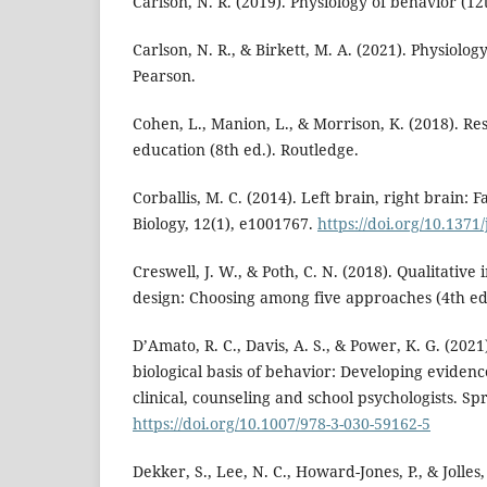
Carlson, N. R. (2019). Physiology of behavior (12
Carlson, N. R., & Birkett, M. A. (2021). Physiolog
Pearson.
Cohen, L., Manion, L., & Morrison, K. (2018). R
education (8th ed.). Routledge.
Corballis, M. C. (2014). Left brain, right brain: 
Biology, 12(1), e1001767.
https://doi.org/10.1371
Creswell, J. W., & Poth, C. N. (2018). Qualitativ
design: Choosing among five approaches (4th ed.
D’Amato, R. C., Davis, A. S., & Power, K. G. (202
biological basis of behavior: Developing evidenc
clinical, counseling and school psychologists. Sp
https://doi.org/10.1007/978-3-030-59162-5
Dekker, S., Lee, N. C., Howard-Jones, P., & Jolles