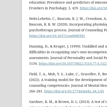
education: Prevalence and predictors of miscon
Frontiers in Psychology, 3, 429.
https://doi.org/
Deits-Lebehn, C., Baucom, K. J. W., Crenshaw, A. 
Baucom, B. R. W. (2020). Incorporating physiolog
psychotherapy process. Journal of Counseling Ps
https://doi.org/10.1037/cou0000391
Dunning, D., & Kruger, J. (1999). Unskilled and 
difficulties in recognizing one’s own incompetenc
assessments. Journal of Personality and Social P
1134.
https://doi.org/10.1037/0022-3514.77.6.112
Field, T. A., Moh, Y. S., Luke, C., Gracefire, P., B
(2022). A training model for the development o
counseling competencies. Journal of Mental Heal
266–281.
https://doi.org/10.17744/mehc.44.3.05
Gardner, R. M., & Brown, D. L. (2013). A test o