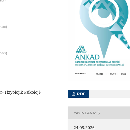
adı)
madı)
madı)
 Fizyolojik Psikoloji-
PDF
YAYINLANMIŞ
24.05.2026