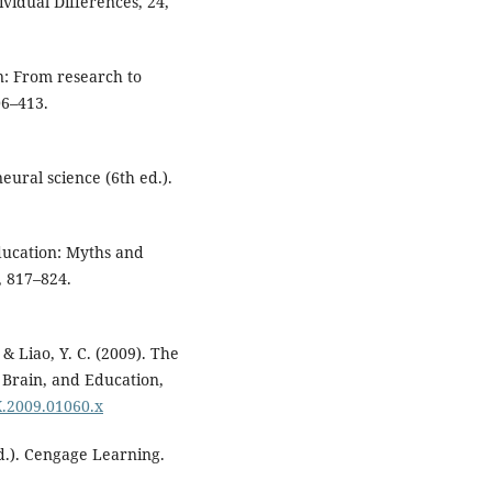
vidual Differences, 24,
n: From research to
06–413.
 neural science (6th ed.).
ducation: Myths and
, 817–824.
& Liao, Y. C. (2009). The
 Brain, and Education,
X.2009.01060.x
ed.). Cengage Learning.