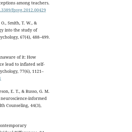
ceptions among teachers.
10.3389/fpsyg.2012.00429
O., Smith, T. W., &
y into the study of
ychology, 67(4), 488–499.
unaware of it: How
e lead to inflated self-
sychology, 77(6), 1121–
1
eeson, E. T., & Russo, G. M.
f neuroscience-informed
th Counseling, 44(3),
f contemporary