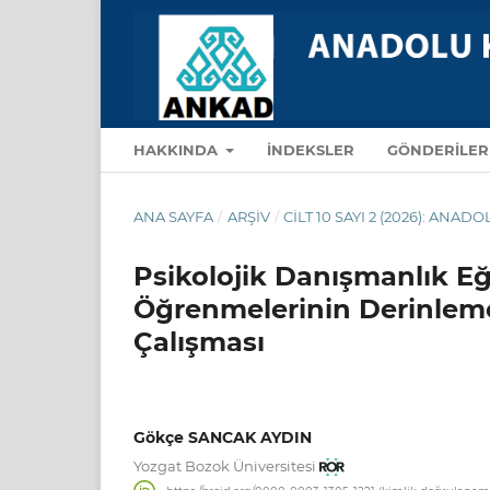
HAKKINDA
İNDEKSLER
GÖNDERILE
ANA SAYFA
/
ARŞIV
/
CILT 10 SAYI 2 (2026): AN
Psikolojik Danışmanlık Eğ
Öğrenmelerinin Derinleme
Çalışması
Gökçe SANCAK AYDIN
Yozgat Bozok Üniversitesi