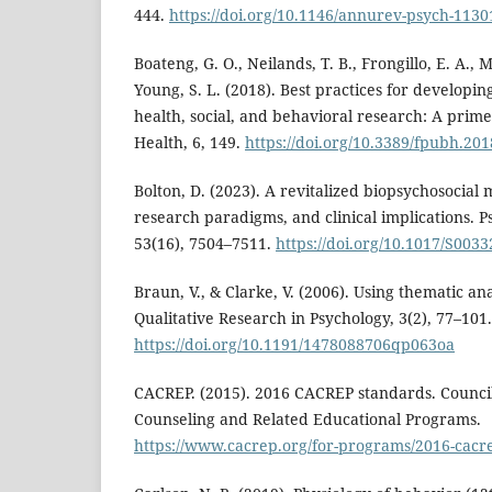
444.
https://doi.org/10.1146/annurev-psych-113
Boateng, G. O., Neilands, T. B., Frongillo, E. A.,
Young, S. L. (2018). Best practices for developin
health, social, and behavioral research: A primer
Health, 6, 149.
https://doi.org/10.3389/fpubh.20
Bolton, D. (2023). A revitalized biopsychosocial 
research paradigms, and clinical implications. P
53(16), 7504–7511.
https://doi.org/10.1017/S00
Braun, V., & Clarke, V. (2006). Using thematic ana
Qualitative Research in Psychology, 3(2), 77–101.
https://doi.org/10.1191/1478088706qp063oa
CACREP. (2015). 2016 CACREP standards. Council
Counseling and Related Educational Programs.
https://www.cacrep.org/for-programs/2016-cacr