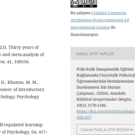
Bu çalışma
Creative Commons
Attribution-NonCommercial 4.0
International License
ile
lisanslanmıştır.
023). Thirty years of
NASIL ATIF YAPILIR
w and meta-analysis of
ew, 41, 100556.
Psikolojik Danışmanlık Eğitimi
Bağlamında Fizyolojik Psikoloj
Öğrenmelerinin Derinlemesine
, D., Khanna, M. M.,
İncelenmesi: Bir Durum
 power of introductory
Çalışması . (2026).
Anadolu
chology. Psychology
Kültürel Araştırmalar Dergisi
,
10
(2), 1170-1186.
https://doi.org/10.63556/ankad.
10i2.417
elf-regulated learning:
DAHA FAZLA ATIF BIÇIMI
 of Psychology, 64, 417–