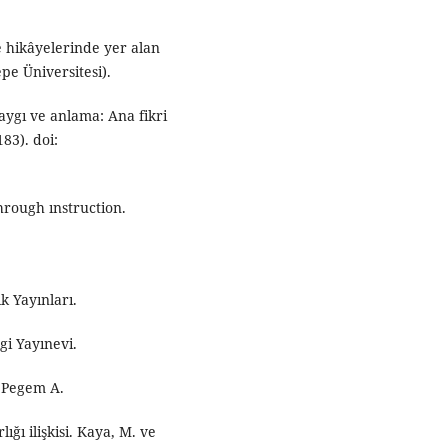
 hikâyelerinde yer alan
epe Üniversitesi).
aygı ve anlama: Ana fikri
83). doi:
hrough ınstruction.
k Yayınları.
gi Yayınevi.
 Pegem A.
ğı ilişkisi. Kaya, M. ve