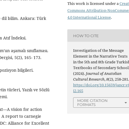
This work is licensed under a
Creat
Commons Attribution-NonCommer
4.0 International License
.
e dil bilim. Ankara: Türk
HOW TO CITE
 Atıf İndeksi.
om'un aşamalı sınıflaması.
Investigation of the Message
Element in the Narrative Texts
ergisi, 5(2), 165- 173.
in the 5th and 8th Grade Turkis
Textbooks of Secondary School
ozisyon bilgileri.
(2024).
Journal of Anatolian
Cultural Research
,
8
(2), 258-281
https://doi.org/10.15659/jancr.v
tin türleri, Yazılı ve Sözlü
i2.165
emi.
MORE CITATION
FORMATS
xt—A vision for action
: A report to carnegie
DC: Alliance for Excellent