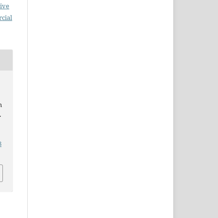
ive
cial
h
.
.
8