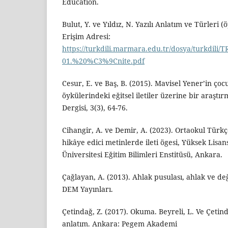
Education.
Bulut, Y. ve Yıldız, N. Yazılı Anlatım ve Türleri
Erişim Adresi:
https://turkdili.marmara.edu.tr/dosya/tur
01.%20%C3%9Cnite.pdf
Cesur, E. ve Baş, B. (2015). Mavisel Yener’in çoc
öykülerindeki eğitsel iletiler üzerine bir araştır
Dergisi, 3(3), 64-76.
Cihangir, A. ve Demir, A. (2023). Ortaokul Türkç
hikâye edici metinlerde ileti ögesi, Yüksek Lisan
Üniversitesi Eğitim Bilimleri Enstitüsü, Ankara.
Çağlayan, A. (2013). Ahlak pusulası, ahlak ve değ
DEM Yayınları.
Çetindağ, Z. (2017). Okuma. Beyreli, L. Ve Çetinda
anlatım. Ankara: Pegem Akademi