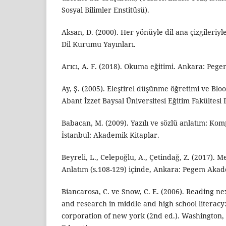
Sosyal Bilimler Enstitüsü).
Aksan, D. (2000). Her yönüyle dil ana çizgileriyl
Dil Kurumu Yayınları.
Arıcı, A. F. (2018). Okuma eğitimi. Ankara: Pegem
Ay, Ş. (2005). Eleştirel düşünme öğretimi ve Blo
Abant İzzet Baysal Üniversitesi Eğitim Fakültesi D
Babacan, M. (2009). Yazılı ve sözlü anlatım: Komp
İstanbul: Akademik Kitaplar.
Beyreli, L., Celepoğlu, A., Çetindağ, Z. (2017). Me
Anlatım (s.108-129) içinde, Ankara: Pegem Akad
Biancarosa, C. ve Snow, C. E. (2006). Reading ne
and research in middle and high school literacy
corporation of new york (2nd ed.). Washington, 