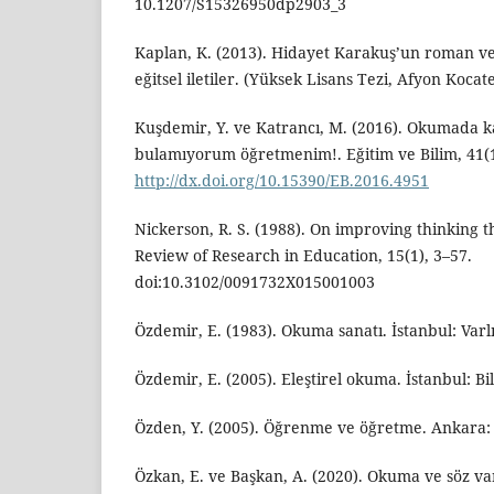
10.1207/S15326950dp2903_3
Kaplan, K. (2013). Hidayet Karakuş’un roman ve
eğitsel iletiler. (Yüksek Lisans Tezi, Afyon Kocat
Kuşdemir, Y. ve Katrancı, M. (2016). Okumada k
bulamıyorum öğretmenim!. Eğitim ve Bilim, 41(1
http://dx.doi.org/10.15390/EB.2016.4951
Nickerson, R. S. (1988). On improving thinking t
Review of Research in Education, 15(1), 3–57.
doi:10.3102/0091732X015001003
Özdemir, E. (1983). Okuma sanatı. İstanbul: Varlı
Özdemir, E. (2005). Eleştirel okuma. İstanbul: Bil
Özden, Y. (2005). Öğrenme ve öğretme. Ankara:
Özkan, E. ve Başkan, A. (2020). Okuma ve söz varlı