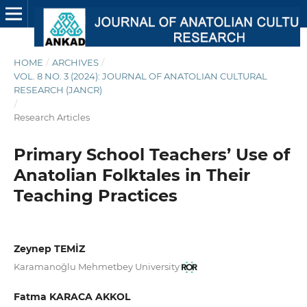
HOME
/
ARCHIVES
/
VOL. 8 NO. 3 (2024): JOURNAL OF ANATOLIAN CULTURAL
RESEARCH (JANCR)
/
Research Articles
Primary School Teachers’ Use of
Anatolian Folktales in Their
Teaching Practices
Zeynep TEMİZ
Karamanoğlu Mehmetbey University
Fatma KARACA AKKOL