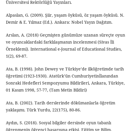
Üniversitesi Rektörlüğü Yayınları.
Alpaslan, G. (2009). Şiir, yaşam öyküsü, öz yaşam öyküsü. N.
Demir & E. Yılmaz (Ed.). Ankara: Nobel Yayın Dağıtım.
Arslan, A. (2018) Geçmişten günümüze uzanan süreçte oyun
ve oyuncaklardaki farklılaşmanın incelenmesi (Sivas İli
Örneklemi). International e-Journal of Educational Studies,
1(2), 69-87.
Ata, B. (1998). John Dewey ve Türkiye’de ilköğretimde tarih
öğretimi (1923-1930). Atatürk’ün Cumhuriyetinİlanından
Sonraki Hedefleri Sempozyumu Bildirileri, Ankara, Türkiye,
01 Kasım 1998, 57-77, (Tam Metin Bildiri)
Ata, B. (2002). Tarih derslerinde dökümanlarla öğretim
yaklaşımı. Türk Yurdu, 22(175), 80-86.
Aydın, S. (2018). Sosyal bilgiler dersinde oyun tabanlı
öğrenmenin öğrenci başarısına etkisi. Eğitim ve Bilim,