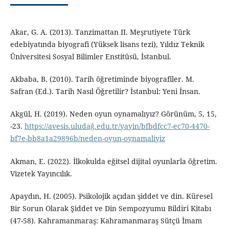
Akar, G. A. (2013). Tanzimattan II. Meşrutiyete Türk
edebiyatında biyografi (Yüksek lisans tezi), Yıldız Teknik
Üniversitesi Sosyal Bilimler Enstitüsü, İstanbul.
Akbaba, B. (2010). Tarih öğretiminde biyografiler. M.
Safran (Ed.). Tarih Nasıl Öğretilir? İstanbul: Yeni İnsan.
Akgül, H. (2019). Neden oyun oynamalıyız? Görünüm, 5, 15,
-23.
https://avesis.uludağ.edu.tr/yayin/bfbdfcc7-ec70-4470-
bf7e-bb8a1a29896b/neden-oyun-oynamaliyiz
Akman, E. (2022). İlkokulda eğitsel dijital oyunlarla öğretim.
Vizetek Yayıncılık.
Apaydın, H. (2005). Psikolojik açıdan şiddet ve din. Küresel
Bir Sorun Olarak Şiddet ve Din Sempozyumu Bildiri Kitabı
(47-58). Kahramanmaraş: Kahramanmaraş Sütçü İmam