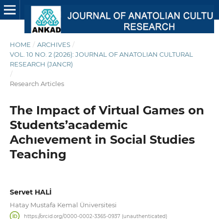
HOME
/
ARCHIVES
/
VOL. 10 NO. 2 (2026): JOURNAL OF ANATOLIAN CULTURAL
RESEARCH (JANCR)
/
Research Articles
The Impact of Virtual Games on
Students’academic
Achıevement in Social Studies
Teaching
Servet HALİ
Hatay Mustafa Kemal Üniversitesi
https://orcid.org/0000-0002-3365-0937 (unauthenticated)