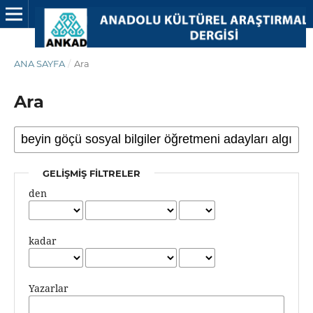
ANA SAYFA
/
Ara
Ara
GELIŞMIŞ FILTRELER
den
kadar
Yazarlar