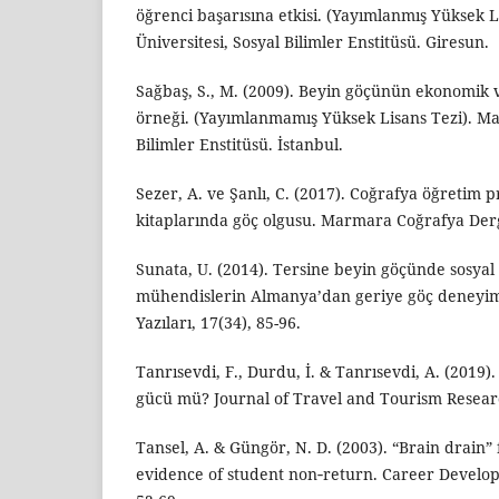
öğrenci başarısına etkisi. (Yayımlanmış Yüksek L
Üniversitesi, Sosyal Bilimler Enstitüsü. Giresun.
Sağbaş, S., M. (2009). Beyin göçünün ekonomik ve
örneği. (Yayımlanmamış Yüksek Lisans Tezi). Ma
Bilimler Enstitüsü. İstanbul.
Sezer, A. ve Şanlı, C. (2017). Coğrafya öğretim
kitaplarında göç olgusu. Marmara Coğrafya Dergi
Sunata, U. (2014). Tersine beyin göçünde sosyal 
mühendislerin Almanya’dan geriye göç deneyim v
Yazıları, 17(34), 85-96.
Tanrısevdi, F., Durdu, İ. & Tanrısevdi, A. (2019
gücü mü? Journal of Travel and Tourism Researc
Tansel, A. & Güngör, N. D. (2003). “Brain drain
evidence of student non‐return. Career Develop