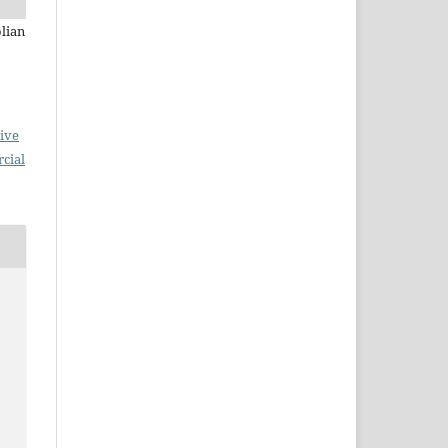
olian
ive
cial