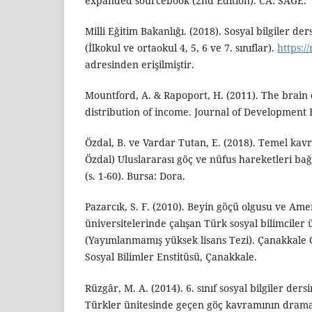
expanded sourcebook (2nd Edition). CA: SAGE.
Milli Eğitim Bakanlığı. (2018). Sosyal bilgiler d
(İlkokul ve ortaokul 4, 5, 6 ve 7. sınıflar).
https:/
adresinden erişilmiştir.
Mountford, A. & Rapoport, H. (2011). The brain
distribution of income. Journal of Development 
Özdal, B. ve Vardar Tutan, E. (2018). Temel kavr
Özdal) Uluslararası göç ve nüfus hareketleri ba
(s. 1-60). Bursa: Dora.
Pazarcık, S. F. (2010). Beyin göçü olgusu ve Amer
üniversitelerinde çalışan Türk sosyal bilimciler 
(Yayımlanmamış yüksek lisans Tezi). Çanakkale 
Sosyal Bilimler Enstitüsü, Çanakkale.
Rüzgâr, M. A. (2014). 6. sınıf sosyal bilgiler der
Türkler ünitesinde geçen göç kavramının drama