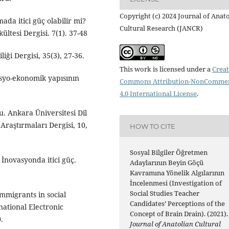
Copyright (c) 2024 Journal of Anat
ada itici güç olabilir mi?
Cultural Research (JANCR)
ültesi Dergisi. 7(1). 37-48
iği Dergisi, 35(3), 27-36.
This work is licensed under a
Creat
osyo-ekonomik yapısının
Commons Attribution-NonCommer
4.0 International License
.
u. Ankara Üniversitesi Dil
Araştırmaları Dergisi, 10,
HOW TO CITE
Sosyal Bilgiler Öğretmen
. İnovasyonda itici güç.
Adaylarının Beyin Göçü
Kavramına Yönelik Algılarının
İncelenmesi (Investigation of
Social Studies Teacher
mmigrants in social
Candidates’ Perceptions of the
national Electronic
Concept of Brain Drain). (2021).
.
Journal of Anatolian Cultural