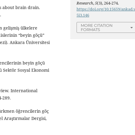
Research
,
5
(3), 264-274.
s about brain drain.
https://doi.org/10.15659/ankad.
.
5i3.146
MORE CITATION
n gelişmiş ülkelere
FORMATS
dislerinin “beyin göçü”
zi). Ankara Üniversitesi
rencilerinin beyin göçü
cü Sektör Sosyal Ekonomi
view. International
4-289.
 Türkmen öğrencilerin göç
l Araştırmalar Dergisi,