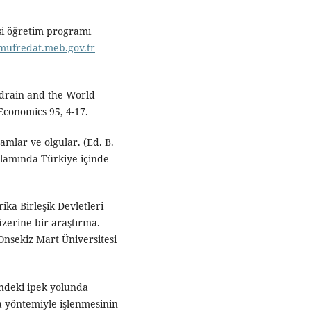
ersi öğretim programı
/mufredat.meb.gov.tr
 drain and the World
Economics 95, 4-17.
amlar ve olgular. (Ed. B.
ğlamında Türkiye içinde
ika Birleşik Devletleri
üzerine bir araştırma.
Onsekiz Mart Üniversitesi
sindeki ipek yolunda
 yöntemiyle işlenmesinin