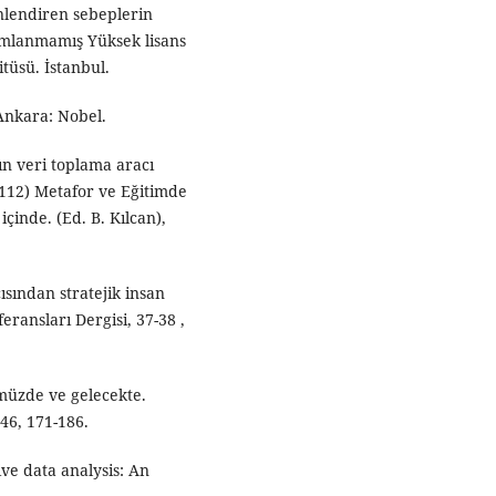
önlendiren sebeplerin
ımlanmamış Yüksek lisans
itüsü. İstanbul.
 Ankara: Nobel.
ın veri toplama aracı
-112) Metafor ve Eğitimde
çinde. (Ed. B. Kılcan),
ısından stratejik insan
eransları Dergisi, 37-38 ,
ümüzde ve gelecekte.
 46, 171-186.
ive data analysis: An