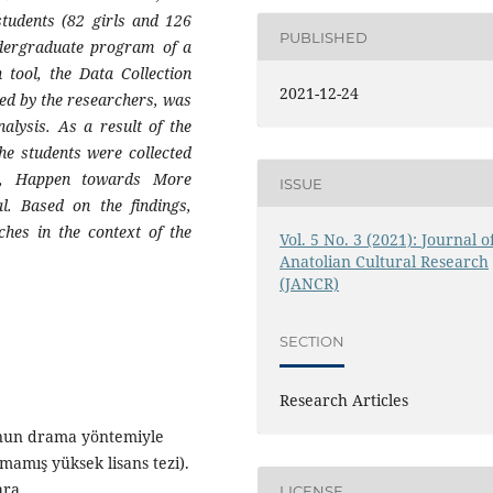
students (82 girls and 126
PUBLISHED
undergraduate program of a
 tool, the Data Collection
2021-12-24
ed by the researchers, was
alysis. As a result of the
he students were collected
on, Happen towards More
ISSUE
l. Based on the findings,
ches in the context of the
Vol. 5 No. 3 (2021): Journal o
Anatolian Cultural Research
(JANCR)
SECTION
Research Articles
sunun drama yöntemiyle
mamış yüksek lisans tezi).
ara.
LICENSE