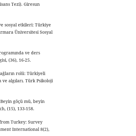
isans Tezi). Giresun
 sosyal etkileri: Türkiye
rmara Üniversitesi Sosyal
 programında ve ders
si, (36), 16-25.
ağların rolü: Türkiyeli
e algıları. Türk Psikoloji
). Beyin göçü mü, beyin
h, (15), 133-158.
” from Turkey: Survey
ment International 8(2),