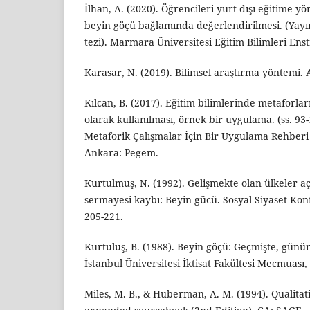
İlhan, A. (2020). Öğrencileri yurt dışı eğitime y
beyin göçü bağlamında değerlendirilmesi. (Yay
tezi). Marmara Üniversitesi Eğitim Bilimleri Enst
Karasar, N. (2019). Bilimsel araştırma yöntemi.
Kılcan, B. (2017). Eğitim bilimlerinde metaforlar
olarak kullanılması, örnek bir uygulama. (ss. 93
Metaforik Çalışmalar İçin Bir Uygulama Rehberi i
Ankara: Pegem.
Kurtulmuş, N. (1992). Gelişmekte olan ülkeler aç
sermayesi kaybı: Beyin gücü. Sosyal Siyaset Konf
205-221.
Kurtuluş, B. (1988). Beyin göçü: Geçmişte, gün
İstanbul Üniversitesi İktisat Fakültesi Mecmuası,
Miles, M. B., & Huberman, A. M. (1994). Qualitat