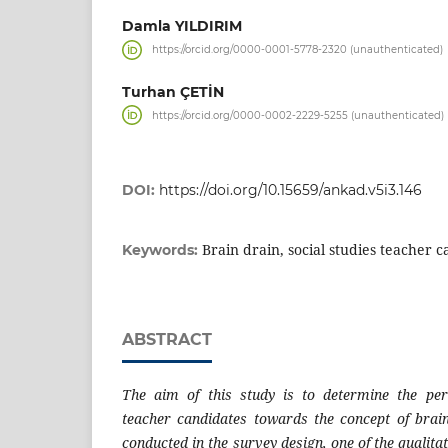
Damla YILDIRIM
https://orcid.org/0000-0001-5778-2320 (unauthenticated)
Turhan ÇETİN
https://orcid.org/0000-0002-2229-5255 (unauthenticated)
DOI:
https://doi.org/10.15659/ankad.v5i3.146
Brain drain, social studies teacher 
Keywords:
ABSTRACT
The aim of this study is to determine the perc
teacher candidates towards the concept of brai
conducted in the survey design, one of the qualit