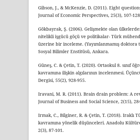
Gibson, J., & McKenzie, D. (2011). Eight question
Journal of Economic Perspectives, 25(3), 107-128
Gökbayrak, Ş. (2006). Gelişmekte olan ülkelerde
nitelikli işgücü göçü ve politikalar- Türk mühen
üzerine bir inceleme. (Yayımlanmamış doktora te
Sosyal Bilimler Enstitüsü, Ankara.
Güneş, C. & Çetin, T. (2020). Ortaokul 8. sınıf öğ
kavramına ilişkin algılarının incelenmesi. Üçün
Dergisi, 55(2), 928-955.
Iravani, M. R. (2011). Brain drain problem: A re
Journal of Business and Social Science, 2(15), 28
Irmak, C., Bilginer, R. & Çetin, T. (2018). Iraklı
kavramına yönelik düşünceleri. Anadolu Kültüre
2(3), 87-101.