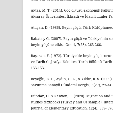
Aktaş, M. T. (2014). Göç olgusu ekonomik kalkınm
Aksaray Üniversitesi İktisadi ve İdari Bilimler Fak
Atılgan, D. (1986). Beyin göçü. Türk Kütüphanecil
Babataş, G. (2007). Beyin göçü ve Türkiye’nin s
beyin göçüne etkisi. Öneri, 7(28), 263-266.
Başaran, F. (1972). Türkiye’de beyin göçü sorun
ve Tarih-Coğrafya Fakültesi Tarih Bölümü Tarih 
133-153.
Beyoğlu, B. E., Aydın, O. A., & Yıldız, R. S. (2009)
Savunma Sanayii Gündemi Dergisi, 3(27), 27-34.
Dündar, H. & Kenyon, E. (2020). Migration and i
studies textbooks (Turkey and Us sample). Inter
Journal of Elementary Education. 12(4), 359- 370