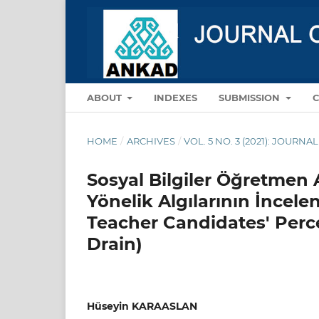
ABOUT
INDEXES
SUBMISSION
HOME
/
ARCHIVES
/
VOL. 5 NO. 3 (2021): JOUR
Sosyal Bilgiler Öğretmen
Yönelik Algılarının İncele
Teacher Candidates' Perce
Drain)
Hüseyin KARAASLAN